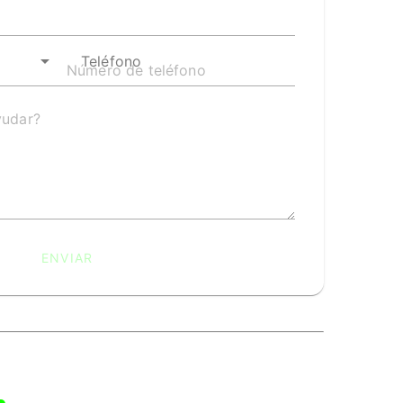
Teléfono
Enviar un mensaje
¡Hola! Bienvenido a Siga Turismo. Si
ENVIAR
necesitas ayuda, estoy disponible para más
información vía Whatsapp
Hola, necesito hablar con un asistente